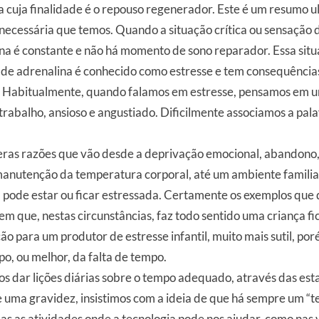
 cuja finalidade é o repouso regenerador. Este é um resumo ul
ecessária que temos. Quando a situação crítica ou sensação d
na é constante e não há momento de sono reparador. Essa sit
de adrenalina é conhecido como estresse e tem consequências
 Habitualmente, quando falamos em estresse, pensamos em u
abalho, ansioso e angustiado. Dificilmente associamos a pala
eras razões que vão desde a deprivação emocional, abandono,
anutenção da temperatura corporal, até um ambiente familiar 
a pode estar ou ficar estressada. Certamente os exemplos que
m que, nestas circunstâncias, faz todo sentido uma criança fi
o para um produtor de estresse infantil, muito mais sutil, p
po, ou melhor, da falta de tempo.
s dar lições diárias sobre o tempo adequado, através das est
uma gravidez, insistimos com a ideia de que há sempre um “t
as as atividades onde a tecnologia pode nos ajudar, como nas 