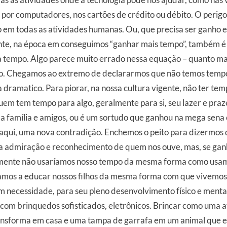
por computadores, nos cartões de crédito ou débito. O perig
 em todas as atividades humanas. Ou, que precisa ser ganho e
e, na época em conseguimos “ganhar mais tempo”, também é
a tempo. Algo parece muito errado nessa equação – quanto ma
o. Chegamos ao extremo de declararmos que não temos tempo
ia dramatico. Para piorar, na nossa cultura vigente, não ter te
uem tem tempo para algo, geralmente para si, seu lazer e praze
a família e amigos, ou é um sortudo que ganhou na mega sena
 aqui, uma nova contradição. Enchemos o peito para dizermos
a admiração e reconhecimento de quem nos ouve, mas, se ga
mente não usaríamos nosso tempo da mesma forma como usam
amos a educar nossos filhos da mesma forma com que vivemos
m necessidade, para seu pleno desenvolvimento
físico
e
menta
com brinquedos sofisticados, eletrônicos. Brincar como uma a
ansforma em casa e uma tampa de garrafa em um animal que e