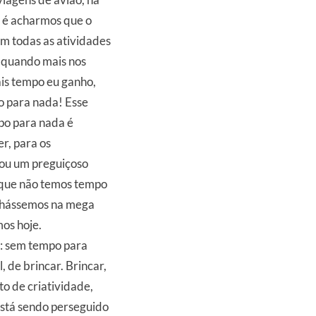
o é acharmos que o
m todas as atividades
 quando mais nos
is tempo eu ganho,
 para nada! Esse
mpo para nada é
r, para os
 ou um preguiçoso
 que não temos tempo
nhássemos na mega
os hoje.
:
sem tempo para
l
, de brincar. Brincar,
to de
criatividade
,
stá sendo perseguido