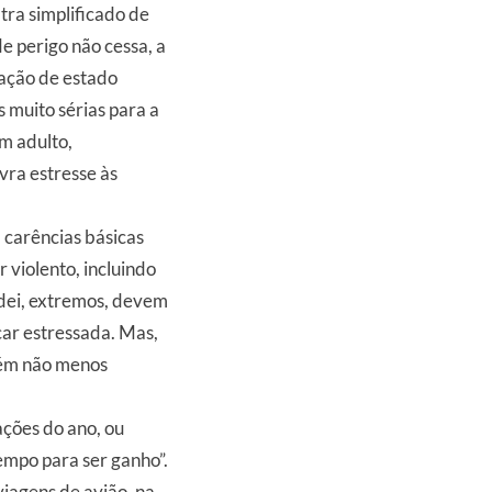
tra simplificado de
e perigo não cessa, a
uação de estado
 muito sérias para a
m adulto,
vra estresse às
 carências básicas
violento, incluindo
 dei, extremos, devem
car estressada. Mas,
orém não menos
ações do ano, ou
empo para ser ganho”.
viagens de avião, na