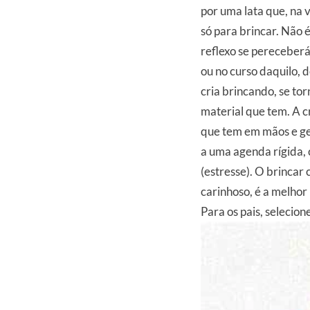
por uma lata que, na 
só para brincar. Não 
reflexo se pereceberá
ou no curso daquilo,
cria brincando, se to
material que tem. A cr
que tem em mãos e ger
a uma agenda rígida,
(estresse). O brinca
carinhoso, é a melhor 
Para os pais, selecion