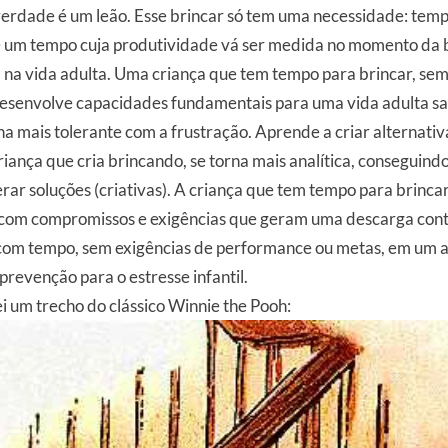
verdade é um leão. Esse brincar só tem uma necessidade: tem
é um tempo cuja produtividade vá ser medida no momento da b
 na vida adulta. Uma criança que tem tempo para brincar, sem 
 desenvolve capacidades fundamentais para uma vida adulta sa
rna mais tolerante com a frustração. Aprende a criar alternati
iança que cria brincando, se torna mais analítica, conseguindo
ar soluções (criativas). A criança que tem tempo para brinca
 com compromissos e exigências que geram uma descarga cont
r com tempo, sem exigências de performance ou metas, em um 
prevenção para o estresse infantil.
ei um trecho do clássico Winnie the Pooh: