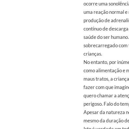
ocorre uma sonolência
uma reação normal e n
produção de adrenali
contínuo de descarga 
saúde do ser humano.
sobrecarregado com tr
crianças.
No entanto, por inúm
como alimentação e m
maus tratos, a crianç
fazer com que imagine
quero chamar a atençã
perigoso. Falo do tem
Apesar da natureza no
mesmo da duração de 
Isto é verdade em tod