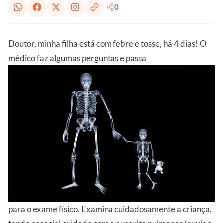
0
Doutor, minha filha está com
febre
e
tosse
, há 4 dias! O
médico faz algumas perguntas e passa
para o exame físico. Examina cuidadosamente a criança,