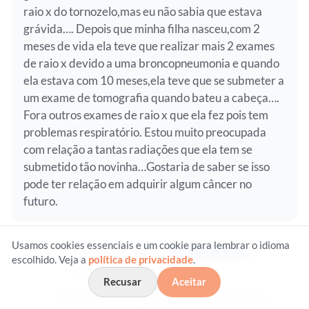
raio x do tornozelo,mas eu não sabia que estava
grávida…. Depois que minha filha nasceu,com 2
meses de vida ela teve que realizar mais 2 exames
de raio x devido a uma broncopneumonia e quando
ela estava com 10 meses,ela teve que se submeter a
um exame de tomografia quando bateu a cabeça….
Fora outros exames de raio x que ela fez pois tem
problemas respiratório. Estou muito preocupada
com relação a tantas radiações que ela tem se
submetido tão novinha…Gostaria de saber se isso
pode ter relação em adquirir algum câncer no
futuro.
Usamos cookies essenciais e um cookie para lembrar o idioma
Dr. Roberto Cooper
Resposta do pediatra
escolhido. Veja a
política de privacidade
.
11 de maio de 2014
Recusar
Aceitar
Prezada Carolina, A probabilidade de uma