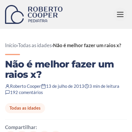
Pular para o conteúdo
Início
›
Todas as idades
›
Não é melhor fazer um raios x?
Não é melhor fazer um
raios x?
Roberto Cooper
13 de julho de 2013
3 min de leitura
192 comentários
Todas as idades
Compartilhar: