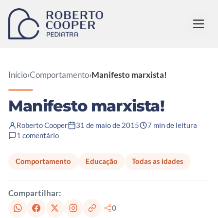
Pular para o conteúdo
Início
›
Comportamento
›
Manifesto marxista!
Manifesto marxista!
Roberto Cooper
31 de maio de 2015
7 min de leitura
1 comentário
Comportamento
Educação
Todas as idades
Compartilhar:
0