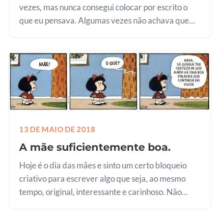
vezes, mas nunca consegui colocar por escrito o
que eu pensava. Algumas vezes não achava que
seria original o suficiente. Outras, que não
despertaria interesse. Esta…
13 DE MAIO DE 2018
A mãe suficientemente boa.
Hoje é o dia das mães e sinto um certo bloqueio
criativo para escrever algo que seja, ao mesmo
tempo, original, interessante e carinhoso. Não
deveria ter relido posts que escrevi em dia das
mães passados! Gostei de…