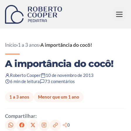
Pular para o conteúdo
Início
›
1 a 3 anos
›
A importância do cocô!
A importância do cocô!
Roberto Cooper
10 de novembro de 2013
6 min de leitura
73 comentários
1 a 3 anos
Menor que um 1 ano
Compartilhar:
0