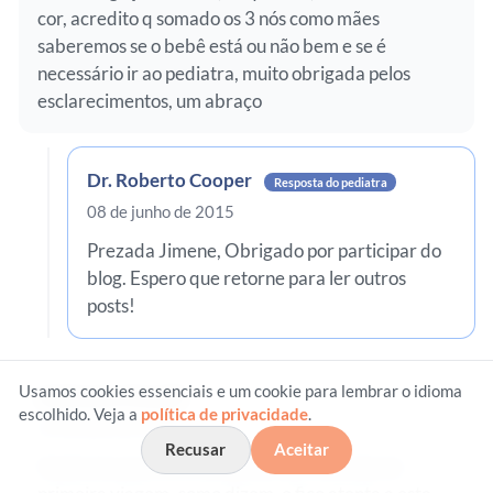
cor, acredito q somado os 3 nós como mães
saberemos se o bebê está ou não bem e se é
necessário ir ao pediatra, muito obrigada pelos
esclarecimentos, um abraço
Dr. Roberto Cooper
Resposta do pediatra
08 de junho de 2015
Prezada Jimene, Obrigado por participar do
blog. Espero que retorne para ler outros
posts!
Usamos cookies essenciais e um cookie para lembrar o idioma
Nathacha Muselli
escolhido. Veja a
política de privacidade
.
26 de julho de 2015
Recusar
Aceitar
Gostei do post, bem esclarecedor. Sou mãe de