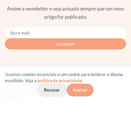
Assine a newsletter e seja avisado sempre que um novo
artigo for publicado.
Seu e-mail
Inscrever
Usamos cookies essenciais e um cookie para lembrar o idioma
escolhido. Veja a
política de privacidade
.
Recusar
Aceitar
Um blog escrito por um pediatra, sobre a saúde da
criança e do adolescente — para pais, mães e jovens.
Leia mais →