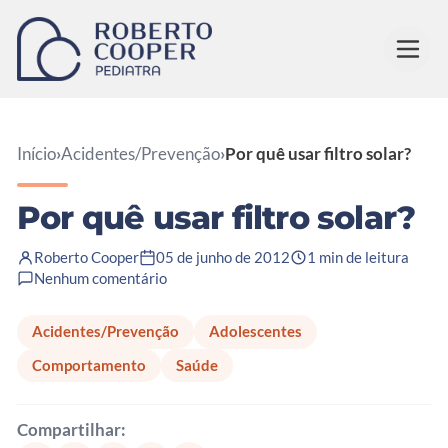
Pular para o conteúdo
Início
›
Acidentes/Prevenção
›
Por quê usar filtro solar?
Por quê usar filtro solar?
Roberto Cooper
05 de junho de 2012
1 min de leitura
Nenhum comentário
Acidentes/Prevenção
Adolescentes
Comportamento
Saúde
Compartilhar: