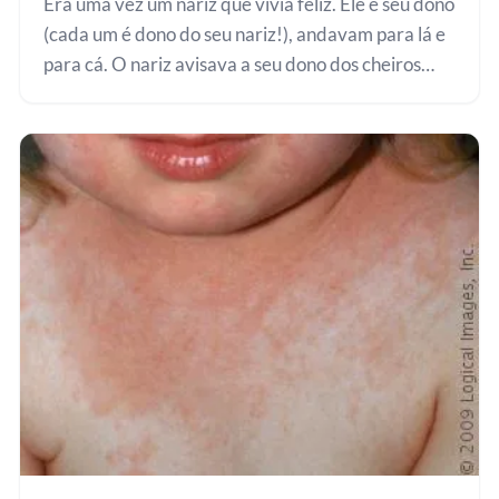
Era uma vez um nariz que vivia feliz. Ele e seu dono
(cada um é dono do seu nariz!), andavam para lá e
para cá. O nariz avisava a seu dono dos cheiros
que iam passando. Cheiros gostosos de flores, de
chuva, de mamãe e…