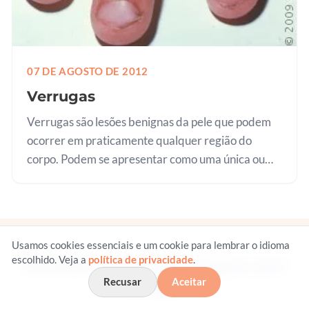
07 DE AGOSTO DE 2012
Verrugas
Verrugas são lesões benignas da pele que podem
ocorrer em praticamente qualquer região do
corpo. Podem se apresentar como uma única ou
múltiplas verrugas. Seu tamanho também pode ser
muito variável, desde alguns…
Usamos cookies essenciais e um cookie para lembrar o idioma
escolhido. Veja a
política de privacidade
.
Receba os novos artigos por
Recusar
Aceitar
e-mail