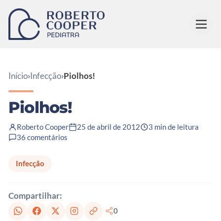
Pular para o conteúdo
Início
›
Infecção
›
Piolhos!
Piolhos!
Roberto Cooper
25 de abril de 2012
3 min de leitura
36 comentários
Infecção
Compartilhar:
0