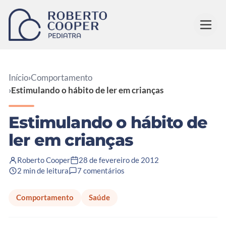
Pular para o conteúdo
Início
›
Comportamento
›
Estimulando o hábito de ler em crianças
Estimulando o hábito de
ler em crianças
Roberto Cooper
28 de fevereiro de 2012
2 min de leitura
7 comentários
Comportamento
Saúde